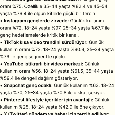
oranı %75. Özellikle 35–44 yaşta %82.4 ve 45–54
yaşta %79.4 ile olgun kitlede güçlü bir tercih.
•
Instagram gençlerde zirvede:
Günlük kullanım
oranı %72. 18–24 yaşta %97, 25–34 yaşta %67.7 ile
genç hedeflemelerde kritik bir kanal.
•
TikTok kısa video trendini sürdürüyor:
Günlük
kullanım oranı %73. 18–24 yaşta %90.9, 25–34 yaşta
%76 ile genç segmentte güçlü.
•
YouTube istikrarlı bir video merkezi:
Günlük
kullanım oranı %56. 18–24 yaşta %61.5, 35–44 yaşta
%59.4 ile dengeli dağılım gösteriyor.
•
Snapchat genç odaklı:
Günlük kullanım %63. 18–24
yaşta %70, 25–34 yaşta %70.8 ile dikkat çekiyor.
•
Pinterest lifestyle içerikler için avantajlı:
Günlük
kullanım %25. 18–24 yaşta %42.9 ile öne çıkıyor.
•
X (Twitter) gündem ve haber için tercih ediliyor: